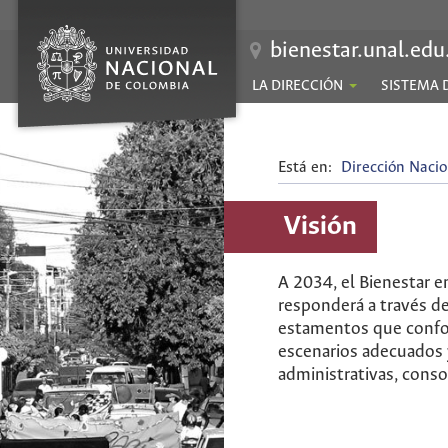
bienestar.unal.edu
LA DIRECCIÓN
SISTEMA 
Está en:
Dirección Nacio
Visión
A 2034, el Bienestar e
responderá a través de
estamentos que confor
escenarios adecuados y
administrativas, consol