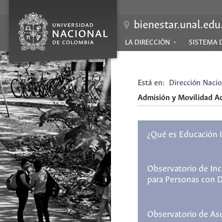
bienestar.unal.edu
LA DIRECCIÓN
SISTEMA 
Está en:
Dirección Nacio
Admisión y Movilidad A
¿Qué es Educación I
Observatorio de Inc
para Personas con 
Observatorio de As