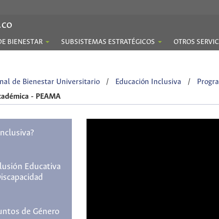
.co
DE BIENESTAR
SUBSISTEMAS ESTRATÉGICOS
OTROS SERVIC
nal de Bienestar Universitario
/
Educación Inclusiva
/
Progra
cadémica - PEAMA
nclusiva?
lusión Educativa
Discapacidad
untos de Género