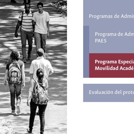
Programas de Admis
Programa de Admi
PAES
Programa Especi
Movilidad Acad
Evaluación del prot