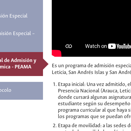
ión Especial
sión Especial –
al de Admisión y
Es un programa de admisión especia
émica - PEAMA
Leticia, San Andrés Islas y San Andr
Etapa inicial: Una vez admitido, e
ocolo
Presencia Nacional (Arauca, Letic
donde cursará algunas asignaturas
estudiante según su desempeño e
programa curricular al que haya s
los programas que se puedan ofr
Etapa de movilidad: a las sedes 